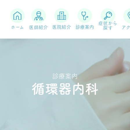
症状から
ホーム
医院紹介
診療案内
医師紹介
ア
探す
内科一般
循環器内科
睡眠時無呼吸症候群
健康診断
診療案内
循環器内科
予防接種
超音波検査