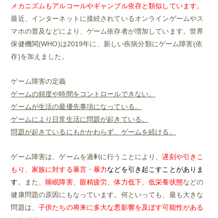
メカニズムもアルコールやギャンブル依存と類似しています。
最近、インターネットに接続されているオンラインゲームやス
マホの普及などにより、ゲーム依存者が増加しています。世界
保健機関(WHO)は2019年に、新しい疾病分類にゲーム障害(依
存)を加えました。
ゲーム障害の定義
ゲームの頻度や時間をコントロールできない。
ゲームが生活の最優先事項になっている。
ゲームにより日常生活に問題が起きている。
問題が起きているにもかかわらず、ゲームを続ける。
ゲーム障害は、ゲームを過剰に行うことにより、
遅刻や引きこ
もり、家族に対する暴言・暴力
などを引き起こすことがありま
す
。また、
睡眠障害、眼精疲労、体力低下、低栄養状態
などの
健康問題の原因にもなっています。何といっても、最も大きな
問題は、
子供たちの将来に多大な悪影響を及ぼす可能性がある