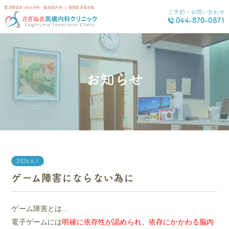
鷺沼駅徒歩1分の内科・循環器内科 ❘ 提携駐車場完備
ご予約・お問い合わせ
044-870-0871
お知らせ
2026.6.1
ゲーム障害にならない為に
ゲーム障害とは…
電子ゲームには
明確に依存性が認められ、依存にかかわる脳内