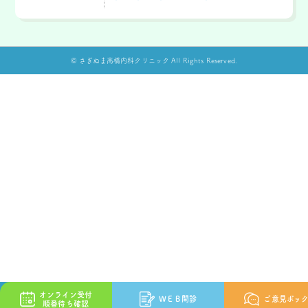
© さぎぬま髙橋内科クリニック All Rights Reserved.
オンライン受付
ＷＥＢ問診
ご意見ボッ
順番待ち確認